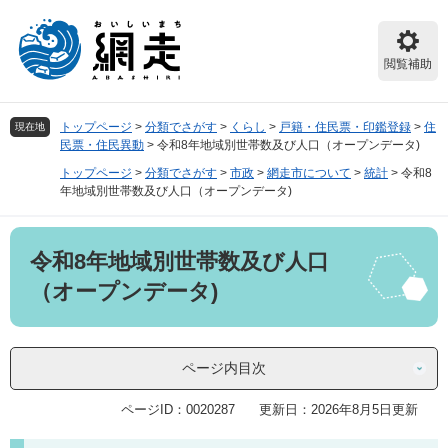
ペ
メ
ー
ニ
ジ
ュ
閲覧補助
の
ー
先
を
頭
飛
トップページ
>
分類でさがす
>
くらし
>
戸籍・住民票・印鑑登録
>
住
現在地
で
ば
民票・住民異動
>
令和8年地域別世帯数及び人口（オープンデータ)
す。
し
トップページ
>
分類でさがす
>
市政
>
網走市について
>
統計
>
令和8
て
年地域別世帯数及び人口（オープンデータ)
本
文
本
へ
令和8年地域別世帯数及び人口
文
（オープンデータ)
ページ内目次
ページID：0020287
更新日：2026年8月5日更新