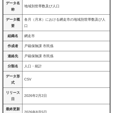
データ名
地域別世帯数及び人口
称
データ概
各月（月末）における網走市の地域別世帯数及び人
要
口
組織名
網走市
作成者
戸籍保険課 市民係
連絡先
戸籍保険課 市民係
分類名
人口・統計
データ形
CSV
式
リリース
2026年2月2日
日
最終更新
2026年8月5日