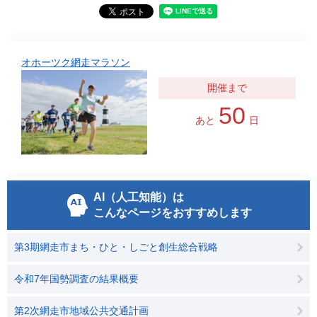
オホーツク網走マラソン
50
あと
日
AI（人工知能）は
こんなページをおすすめします
第3期網走市まち・ひと・しごと創生総合戦略
令和7年国勢調査の結果概要
第2次網走市地域公共交通計画