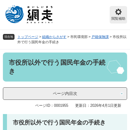
ペ
メ
ー
ニ
ジ
ュ
閲覧補助
の
ー
先
を
頭
飛
トップページ
>
組織からさがす
>
市民環境部
>
戸籍保険課
>
市役所以
現在地
で
ば
外で行う国民年金の手続き
す。
し
て
本
本
市役所以外で行う国民年金の手続
文
文
へ
き
ページ内目次
ページID：0001955
更新日：2026年4月1日更新
市役所以外で行う国民年金の手続き