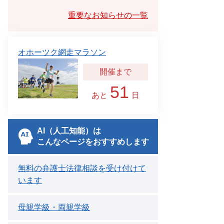
重要なお知らせの一覧
オホーツク網走マラソン
51
あと
日
AI（人工知能）は
こんなページをおすすめします
無料の弁護士法律相談を受け付けて
います
母親学級・両親学級