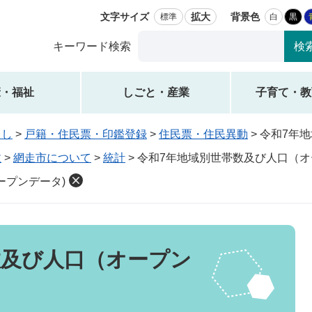
文字サイズ
拡大
背景色
標準
白
黒
Google
キーワード検索
カ
ス
タ
康・福祉
しごと・産業
子育て・教
ム
検
らし
>
戸籍・住民票・印鑑登録
>
住民票・住民異動
>
令和7年
索
政
>
網走市について
>
統計
>
令和7年地域別世帯数及び人口（オ
ープンデータ)
数及び人口（オープン