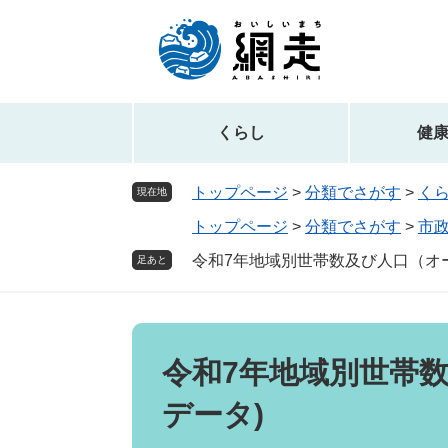
ペ
メ
ー
ニ
ジ
ュ
の
ー
先
を
頭
飛
くらし
健
で
ば
す。
し
トップページ
>
分類でさがす
>
く
現在地
て
トップページ
>
分類でさがす
>
市
本
文
令和7年地域別世帯数及び人口（オ
足あと
へ
本
文
令和7年地域別世帯
データ)