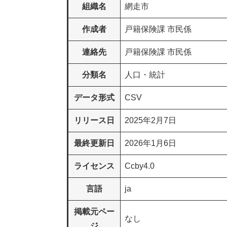
組織名
網走市
作成者
戸籍保険課 市民係
連絡先
戸籍保険課 市民係
分類名
人口・統計
データ形式
CSV
リリース日
2025年2月7日
最終更新日
2026年1月6日
ライセンス
Ccby4.0
言語
ja
掲載元ペー
なし
ジ