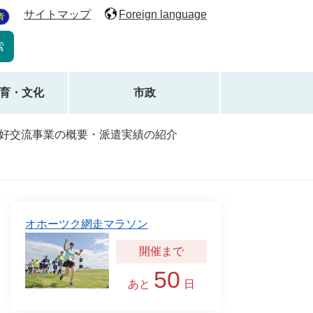
サイトマップ
Foreign language
青
育・文化
市政
友好交流事業の概要・派遣実績の紹介
オホーツク網走マラソン
50
あと
日