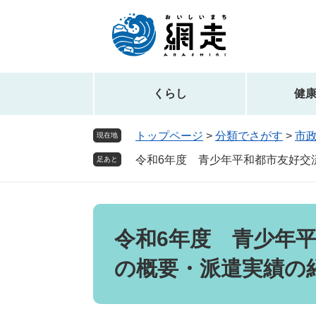
ペ
メ
ー
ニ
ジ
ュ
の
ー
先
を
頭
飛
くらし
健
で
ば
す。
し
トップページ
>
分類でさがす
>
市
現在地
て
令和6年度 青少年平和都市友好交
本
足あと
文
へ
本
文
令和6年度 青少年
の概要・派遣実績の