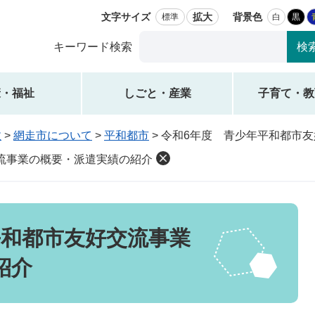
文字サイズ
拡大
背景色
標準
白
黒
Google
キーワード検索
カ
ス
タ
康・福祉
しごと・産業
子育て・教
ム
検
政
>
網走市について
>
平和都市
>
令和6年度 青少年平和都市
索
流事業の概要・派遣実績の紹介
平和都市友好交流事業
紹介