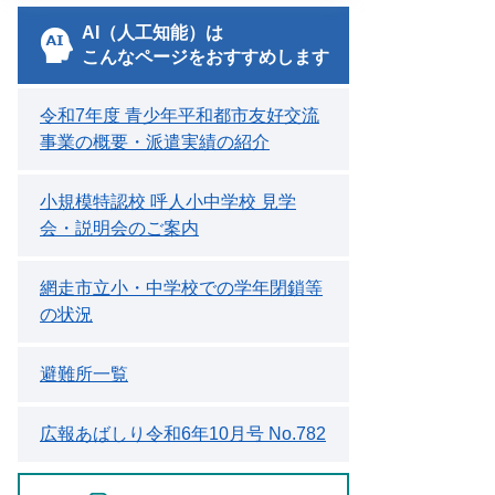
AI（人工知能）は
こんなページをおすすめします
令和7年度 青少年平和都市友好交流
事業の概要・派遣実績の紹介
小規模特認校 呼人小中学校 見学
会・説明会のご案内
網走市立小・中学校での学年閉鎖等
の状況
避難所一覧
広報あばしり令和6年10月号 No.782