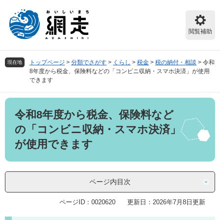
ペ
メ
ー
ニ
ジ
ュ
閲覧補助
の
ー
先
を
頭
飛
トップページ
>
分類でさがす
>
くらし
>
税金
>
税の納付・相談
>
令和
現在地
で
ば
8年度から税金、保険料などの「コンビニ収納・スマホ決済」が使用
す。
し
できます
て
本
本
文
令和8年度から税金、保険料など
文
へ
の「コンビニ収納・スマホ決済」
が使用できます
ページ内目次
ページID：0020620
更新日：2026年7月8日更新