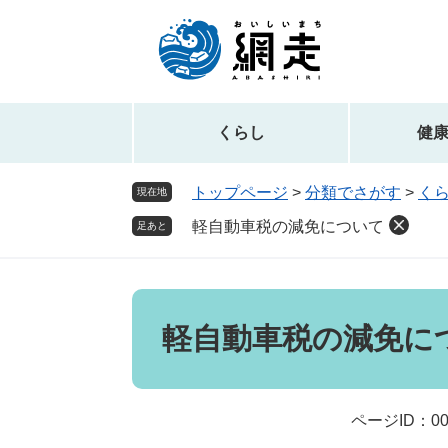
ペ
メ
ー
ニ
ジ
ュ
の
ー
先
を
頭
飛
くらし
健
で
ば
す。
し
トップページ
>
分類でさがす
>
く
現在地
て
軽自動車税の減免について
本
足あと
文
へ
本
文
軽自動車税の減免に
ページID：00