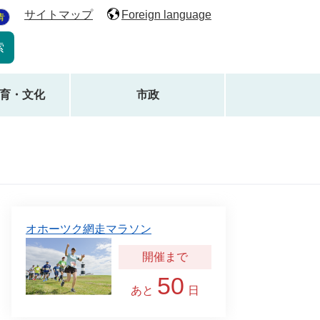
サイトマップ
Foreign language
青
育・文化
市政
オホーツク網走マラソン
50
あと
日