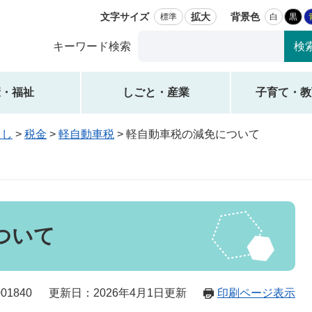
文字サイズ
拡大
背景色
標準
白
黒
Google
キーワード検索
カ
ス
タ
康・福祉
しごと・産業
子育て・教
ム
検
らし
>
税金
>
軽自動車税
>
軽自動車税の減免について
索
ついて
01840
更新日：2026年4月1日更新
印刷ページ表示