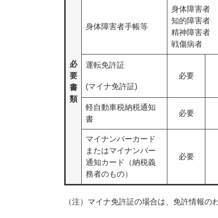
身体障害者 
知的障害者 
身体障害者手帳等
精神障害者 
戦傷病者 
必
運転免許証
要
必要
(マイナ免許証)
書
類
軽自動車税納税通知
必要
書
マイナンバーカード
またはマイナンバー
必要
通知カード（納税義
務者のもの）
（注）マイナ免許証の場合は、免許情報の