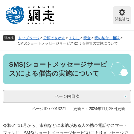
ペ
メ
ー
ニ
ジ
ュ
閲覧補助
の
ー
先
を
頭
飛
トップページ
>
分類でさがす
>
くらし
>
税金
>
税の納付・相談
>
現在地
で
ば
SMS(ショートメッセージサービス)による催告の実施について
す。
し
て
本
本
SMS(ショートメッセージサービ
文
文
へ
ス)による催告の実施について
ページ内目次
ページID：0013271
更新日：2024年11月25日更新
令和6年11月から、市税などに未納がある人の携帯電話やスマート
フォンに、SMS(ショートメッセージサービス)によりメッセージで