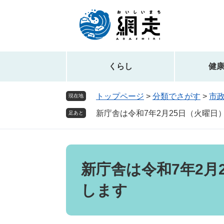
ペ
メ
ー
ニ
ジ
ュ
の
ー
先
を
頭
飛
くらし
健
で
ば
す。
し
トップページ
>
分類でさがす
>
市
現在地
て
新庁舎は令和7年2月25日（火曜日
本
足あと
文
へ
本
文
新庁舎は令和7年2月
します