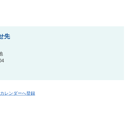
せ先
地
04
oo!カレンダーへ登録