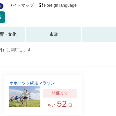
サイトマップ
Foreign language
青
育・文化
市政
曜日）に開庁します
オホーツク網走マラソン
52
あと
日