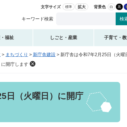
文字サイズ
拡大
背景色
標準
白
黒
Google
キーワード検索
カ
ス
タ
康・福祉
しごと・産業
子育て・教
ム
検
政
>
まちづくり
>
新庁舎建設
>
新庁舎は令和7年2月25日（火
索
）に開庁します
25日（火曜日）に開庁