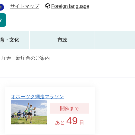
サイトマップ
Foreign language
青
育・文化
市政
ト庁舎」新庁舎のご案内
オホーツク網走マラソン
49
あと
日