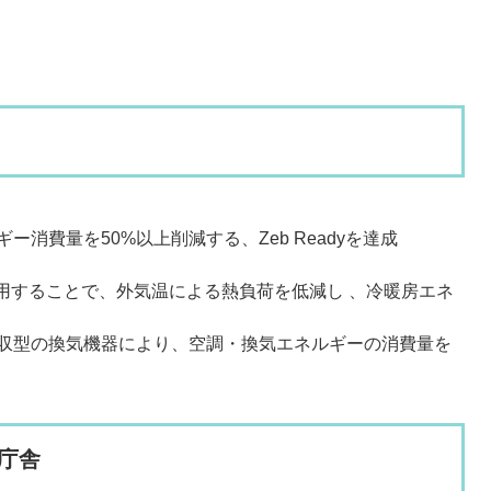
量​を​50%​以上削減する、Zeb Readyを達成​
使用することで、外気温による熱負荷を低減し 、​冷暖房エネ
収型の換気機器により、空調・換気エネルギーの消費量を
庁舎