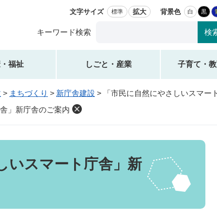
文字サイズ
拡大
背景色
標準
白
黒
Google
キーワード検索
カ
ス
タ
康・福祉
しごと・産業
子育て・教
ム
検
政
>
まちづくり
>
新庁舎建設
>
「市民に自然にやさしいスマー
索
舎」新庁舎のご案内
しいスマート庁舎」新