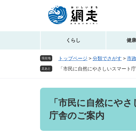
ペ
メ
ー
ニ
ジ
ュ
の
ー
先
を
頭
飛
くらし
健
で
ば
す。
し
トップページ
>
分類でさがす
>
市
現在地
て
「市民に自然にやさしいスマート庁
本
足あと
文
へ
本
文
「市民に自然にやさ
庁舎のご案内