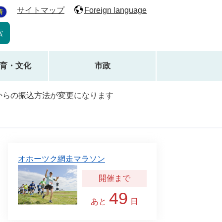
サイトマップ
Foreign language
青
育・文化
市政
からの振込方法が変更になります
オホーツク網走マラソン
49
あと
日