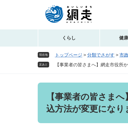
ペ
メ
ー
ニ
ジ
ュ
の
ー
先
を
頭
飛
くらし
健
で
ば
す。
し
トップページ
>
分類でさがす
>
市
現在地
て
【事業者の皆さまへ】網走市役所か
本
足あと
文
へ
本
文
【事業者の皆さまへ
込方法が変更になり