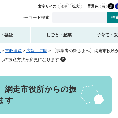
文字サイズ
拡大
背景色
標準
白
黒
Google
キーワード検索
カ
ス
タ
康・福祉
しごと・産業
子育て・教
ム
検
政
>
市政運営
>
広報・広聴
>
【事業者の皆さまへ】網走市役所
索
らの振込方法が変更になります
】網走市役所からの振
ます