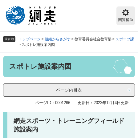
ペ
メ
ー
ニ
ジ
ュ
閲覧補助
の
ー
先
を
頭
飛
トップページ
>
組織からさがす
>
教育委員会社会教育部
>
スポーツ課
現在地
で
ば
>
スポトレ施設案内図
す。
し
て
本
本
スポトレ施設案内図
文
文
へ
ページ内目次
ページID：0001266
更新日：2023年12月4日更新
網走スポーツ・トレーニングフィールド
施設案内