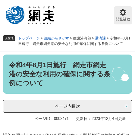
ペ
メ
ー
ニ
ジ
ュ
閲覧補助
の
ー
先
を
頭
飛
トップページ
>
組織からさがす
>
建設港湾部
>
港湾課
>
令和4年8月1
現在地
で
ば
日施行 網走市網走港の安全な利用の確保に関する条例について
す。
し
て
本
本
令和4年8月1日施行 網走市網走
文
文
へ
港の安全な利用の確保に関する条
例について
ページ内目次
ページID：0002471
更新日：2023年12月4日更新