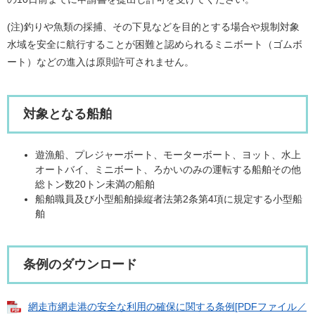
(注)釣りや魚類の採捕、その下見などを目的とする場合や規制対象
水域を安全に航行することが困難と認められるミニボート（ゴムボ
ート）などの進入は原則許可されません。
対象となる船舶
遊漁船、プレジャーボート、モーターボート、ヨット、水上
オートバイ、ミニボート、ろかいのみの運転する船舶その他
総トン数20トン未満の船舶
船舶職員及び小型船舶操縦者法第2条第4項に規定する小型船
舶
条例のダウンロード
網走市網走港の安全な利用の確保に関する条例[PDFファイル／