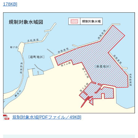
178KB]
規制対象水域[PDFファイル／49KB]