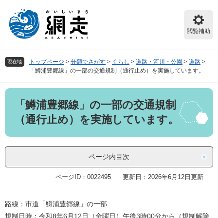
ペ
メ
ー
ニ
ジ
ュ
閲覧補助
の
ー
先
を
頭
飛
トップページ
>
分類でさがす
>
くらし
>
道路・河川・公園
>
道路
>
現在地
で
ば
「鱒浦豊郷線」の一部の交通規制（通行止め）を実施しています。
す。
し
て
本
本
「鱒浦豊郷線」の一部の交通規制
文
文
へ
（通行止め）を実施しています。
ページ内目次
ページID：0022495
更新日：2026年6月12日更新
路線：市道「鱒浦豊郷線」の一部
規制日時：令和8年6月12日（金曜日）午後3時00分から（規制解除