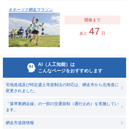
オホーツク網走マラソン
47
あと
日
AI（人工知能）は
こんなページをおすすめします
宅地造成及び特定盛土等規制法の対応は、網走市から北海道に
変更されました。
「藻琴東網走線」の一部の交通規制（通行止め）を実施してい
ます。
網走市道路情報