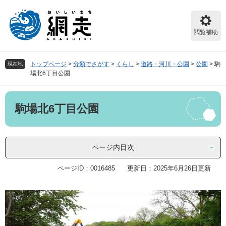
ペ
メ
ー
ニ
ジ
ュ
閲覧補助
の
ー
先
を
頭
飛
トップページ
>
分類でさがす
>
くらし
>
道路・河川・公園
>
公園
>
駒
現在地
で
ば
場北6丁目公園
す。
し
て
本
本
駒場北6丁目公園
文
文
へ
ページ内目次
ページID：0016485
更新日：2025年6月26日更新