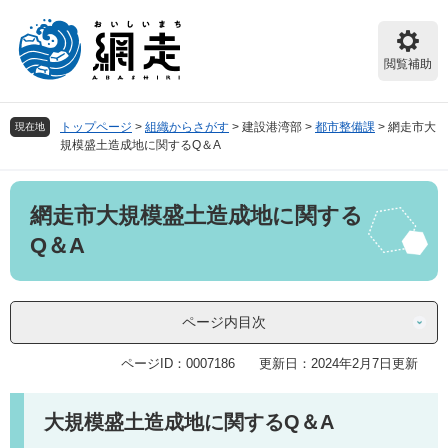
ペ
メ
ー
ニ
ジ
ュ
閲覧補助
の
ー
先
を
頭
飛
トップページ
>
組織からさがす
>
建設港湾部
>
都市整備課
>
網走市大
現在地
で
ば
規模盛土造成地に関するQ＆A
す。
し
て
本
本
網走市大規模盛土造成地に関する
文
文
へ
Q＆A
ページ内目次
ページID：0007186
更新日：2024年2月7日更新
大規模盛土造成地に関するQ＆A