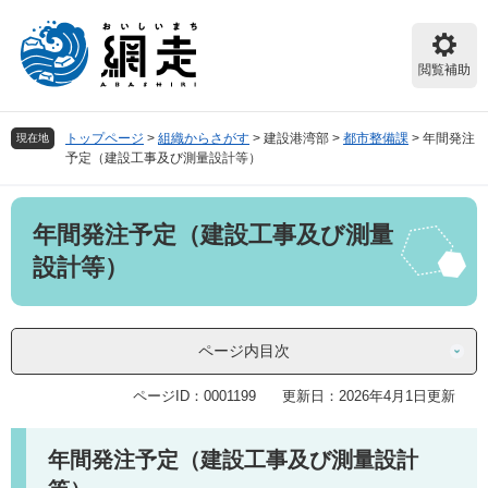
ペ
メ
ー
ニ
ジ
ュ
閲覧補助
の
ー
先
を
頭
飛
トップページ
>
組織からさがす
>
建設港湾部
>
都市整備課
>
年間発注
現在地
で
ば
予定（建設工事及び測量設計等）
す。
し
て
本
本
年間発注予定（建設工事及び測量
文
文
へ
設計等）
ページ内目次
ページID：0001199
更新日：2026年4月1日更新
年間発注予定（建設工事及び測量設計