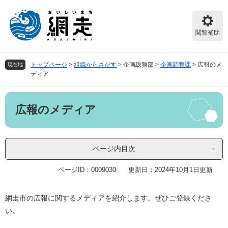
ペ
メ
ー
ニ
ジ
ュ
閲覧補助
の
ー
先
を
頭
飛
トップページ
>
組織からさがす
>
企画総務部
>
企画調整課
>
広報のメ
現在地
で
ば
ディア
す。
し
て
本
本
広報のメディア
文
文
へ
ページ内目次
ページID：0009030
更新日：2024年10月1日更新
網走市の広報に関するメディアを紹介します。ぜひご登録くださ
い。