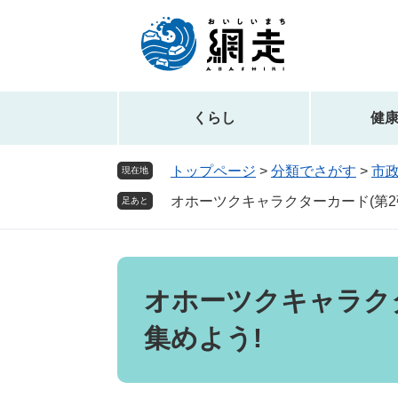
ペ
メ
ー
ニ
ジ
ュ
の
ー
先
を
頭
飛
くらし
健
で
ば
す。
し
トップページ
>
分類でさがす
>
市
現在地
て
オホーツクキャラクターカード(第2
本
足あと
文
へ
本
文
オホーツクキャラクタ
集めよう!