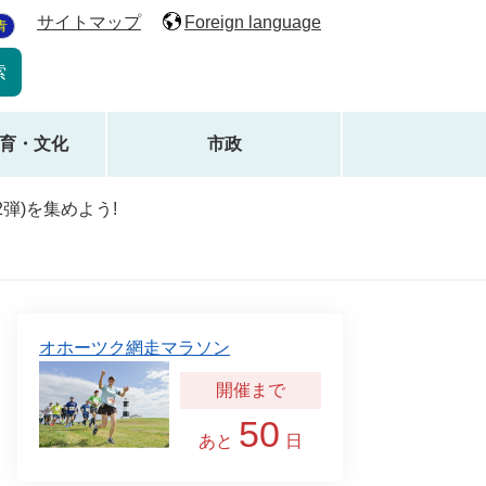
サイトマップ
Foreign language
青
育・文化
市政
弾)を集めよう!
オホーツク網走マラソン
50
あと
日