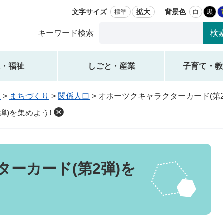
文字サイズ
拡大
背景色
標準
白
黒
Google
キーワード検索
カ
ス
タ
康・福祉
しごと・産業
子育て・教
ム
検
政
>
まちづくり
>
関係人口
>
オホーツクキャラクターカード(第2
索
弾)を集めよう!
ーカード(第2弾)を