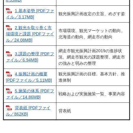
6.53MB]
1.基本姿勢 [PDFファ
観光振興計画改定の主旨、めざす姿
イル／3.17MB]
2.観光を取り巻く市
市場環境、観光マーケットの動向、
場環境と課題 [PDFファイ
北海道の動向、網走市の動向
ル／24.08MB]
網走市観光振興計画2019の進捗状
3.課題の整理 [PDFフ
況、網走市観光の課題整理、網走市
ァイル／6.94MB]
の強みと弱みの整理
4.振興計画の概要
観光振興計画の目標、基本方針、推
進体制
[PDFファイル／5.11MB]
5.施策の体系 [PDFフ
戦略および実施施策一覧、事業内容
ァイル／14.86MB]
背表紙 [PDFファイ
背表紙
ル／862KB]