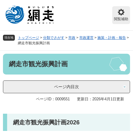
ペ
メ
ー
ニ
ジ
ュ
閲覧補助
の
ー
先
を
頭
飛
トップページ
>
分類でさがす
>
市政
>
市政運営
>
施策・計画・報告
>
現在地
で
ば
網走市観光振興計画
す。
し
て
本
本
網走市観光振興計画
文
文
へ
ページ内目次
ページID：0009551
更新日：2026年4月1日更新
網走市観光振興計画2026