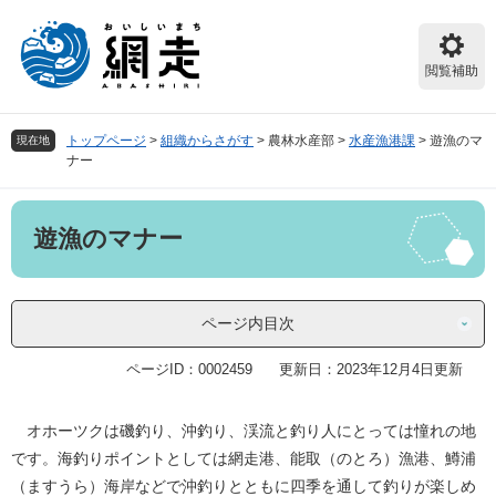
ペ
メ
ー
ニ
ジ
ュ
閲覧補助
の
ー
先
を
頭
飛
トップページ
>
組織からさがす
>
農林水産部
>
水産漁港課
>
遊漁のマ
現在地
で
ば
ナー
す。
し
て
本
本
遊漁のマナー
文
文
へ
ページ内目次
ページID：0002459
更新日：2023年12月4日更新
オホーツクは磯釣り、沖釣り、渓流と釣り人にとっては憧れの地
です。海釣りポイントとしては網走港、能取（のとろ）漁港、鱒浦
（ますうら）海岸などで沖釣りとともに四季を通して釣りが楽しめ