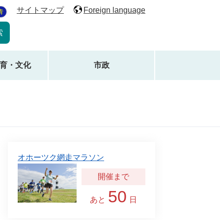
サイトマップ
Foreign language
青
育・文化
市政
オホーツク網走マラソン
50
あと
日