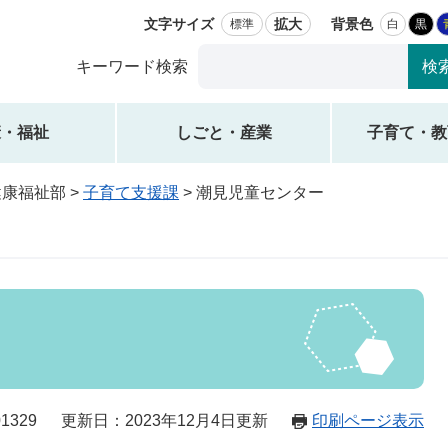
文字サイズ
拡大
背景色
標準
白
黒
Google
キーワード検索
カ
ス
タ
康・福祉
しごと・産業
子育て・教
ム
検
健康福祉部
>
子育て支援課
>
潮見児童センター
索
1329
更新日：2023年12月4日更新
印刷ページ表示