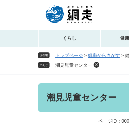
ペ
メ
ー
ニ
ジ
ュ
の
ー
先
を
頭
飛
くらし
健
で
ば
す。
し
トップページ
>
組織からさがす
>
現在地
て
潮見児童センター
本
足あと
文
へ
本
文
潮見児童センター
ページID：000