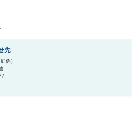
き
せ先
家庭係
地
77