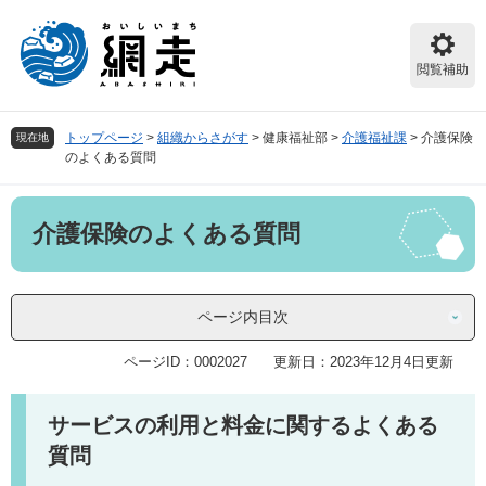
ペ
メ
ー
ニ
ジ
ュ
閲覧補助
の
ー
先
を
頭
飛
トップページ
>
組織からさがす
>
健康福祉部
>
介護福祉課
>
介護保険
現在地
で
ば
のよくある質問
す。
し
て
本
本
介護保険のよくある質問
文
文
へ
ページ内目次
ページID：0002027
更新日：2023年12月4日更新
サービスの利用と料金に関するよくある
質問