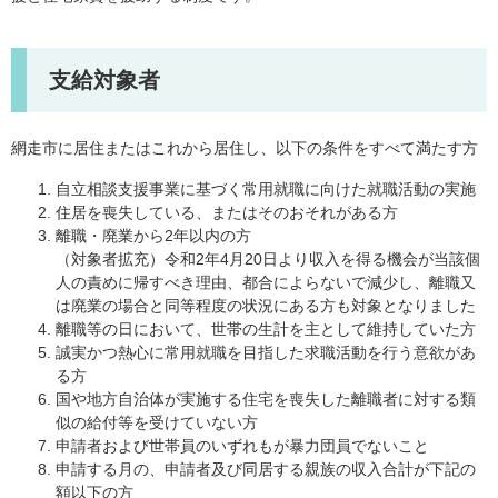
支給対象者
網走市に居住またはこれから居住し、以下の条件をすべて満たす方
自立相談支援事業に基づく常用就職に向けた就職活動の実施
住居を喪失している、またはそのおそれがある方
離職・廃業から2年以内の方
（対象者拡充）令和2年4月20日より収入を得る機会が当該個
人の責めに帰すべき理由、都合によらないで減少し、離職又
は廃業の場合と同等程度の状況にある方も対象となりました
離職等の日において、世帯の生計を主として維持していた方
誠実かつ熱心に常用就職を目指した求職活動を行う意欲があ
る方
国や地方自治体が実施する住宅を喪失した離職者に対する類
似の給付等を受けていない方
申請者および世帯員のいずれもが暴力団員でないこと
申請する月の、申請者及び同居する親族の収入合計が下記の
額以下の方