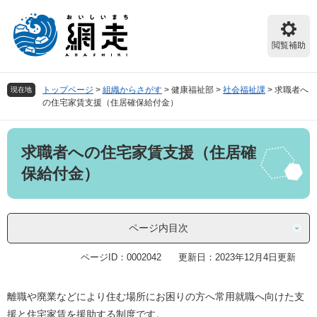
ペ
メ
ー
ニ
ジ
ュ
閲覧補助
の
ー
先
を
頭
飛
トップページ
>
組織からさがす
>
健康福祉部
>
社会福祉課
>
求職者へ
現在地
で
ば
の住宅家賃支援（住居確保給付金）
す。
し
て
本
本
求職者への住宅家賃支援（住居確
文
文
へ
保給付金）
ページ内目次
ページID：0002042
更新日：2023年12月4日更新
離職や廃業などにより住む場所にお困りの方へ常用就職へ向けた支
援と住宅家賃を援助する制度です。