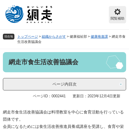
ペ
メ
ー
ニ
ジ
ュ
閲覧補助
の
ー
先
を
頭
飛
トップページ
>
組織からさがす
>
健康福祉部
>
健康推進課
>
網走市食
現在地
で
ば
生活改善協議会
す。
し
て
本
本
網走市食生活改善協議会
文
文
へ
ページ内目次
ページID：0002441
更新日：2023年12月4日更新
網走市食生活改善協議会は料理教室を中心に食育活動を行っている
団体です。
会員になるためには食生活改善推進員養成講座を受講し、食育や栄