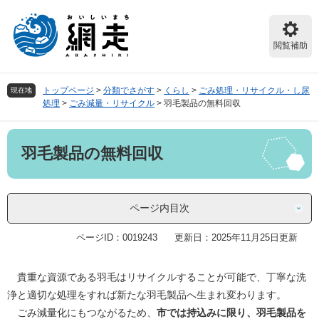
ペ
メ
ー
ニ
ジ
ュ
閲覧補助
の
ー
先
を
頭
飛
トップページ
>
分類でさがす
>
くらし
>
ごみ処理・リサイクル・し尿
現在地
で
ば
処理
>
ごみ減量・リサイクル
>
羽毛製品の無料回収
す。
し
て
本
本
羽毛製品の無料回収
文
文
へ
ページ内目次
ページID：0019243
更新日：2025年11月25日更新
貴重な資源である羽毛はリサイクルすることが可能で、丁寧な洗
浄と適切な処理をすれば新たな羽毛製品へ生まれ変わります。
ごみ減量化にもつながるため、
市
では持込みに限り、羽毛製品を