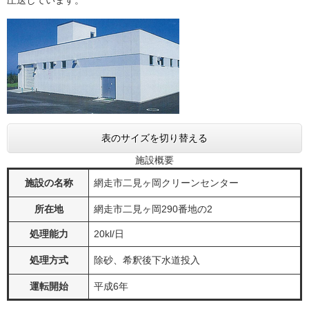
圧送しています。
表のサイズを切り替える
施設概要
施設の名称
網走市二見ヶ岡クリーンセンター
所在地
網走市二見ヶ岡290番地の2
処理能力
20kl/日
処理方式
除砂、希釈後下水道投入
運転開始
平成6年