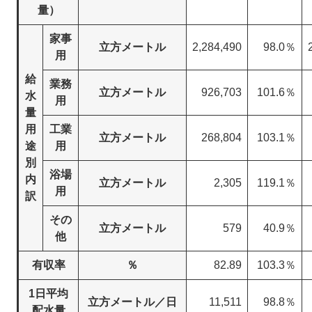
量）
家事
立方メートル
2,284,490
98.0％
用
給
業務
立方メートル
926,703
101.6％
水
用
量
用
工業
立方メートル
268,804
103.1％
途
用
別
浴場
内
立方メートル
2,305
119.1％
用
訳
その
立方メートル
579
40.9％
他
有収率
％
82.89
103.3％
1日平均
立方メートル／日
11,511
98.8％
配水量