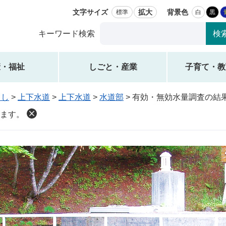
文字サイズ
拡大
背景色
標準
白
黒
Google
キーワード検索
カ
ス
タ
康・福祉
しごと・産業
子育て・教
ム
検
らし
>
上下水道
>
上下水道
>
水道部
>
有効・無効水量調査の結
索
ます。