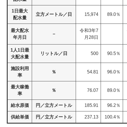
1日最大
立方メートル／日
15,974
89.0％
配水量
最大配水
令和3年7
－
年月日
月28日
1人1日最
リットル／日
500
90.5％
大配水量
施設利用
％
54.81
96.0％
率
最大稼働
％
76.07
89.0％
率
給水原価
円／立方メートル
185.91
96.2％
供給単価
円／立方メートル
237.13
100.4％