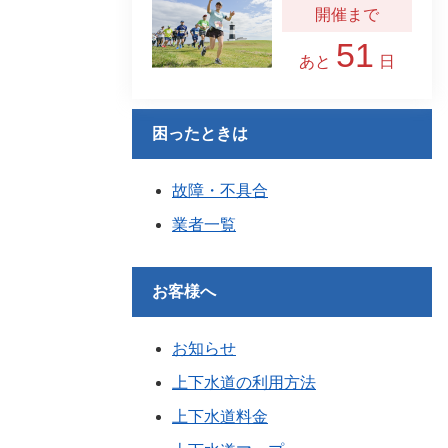
51
あと
日
困ったときは
故障・不具合
業者一覧
お客様へ
お知らせ
上下水道の利用方法
上下水道料金