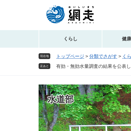
ペ
メ
ー
ニ
ジ
ュ
の
ー
先
を
頭
飛
くらし
健
で
ば
す。
し
トップページ
>
分類でさがす
>
く
現在地
て
有効・無効水量調査の結果を公表し
本
足あと
文
へ
水道部