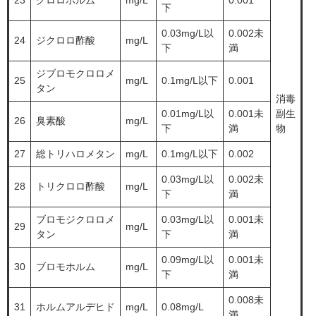
23
クロロホルム
mg/L
0.001
下
0.03mg/L以
0.002未
24
ジクロロ酢酸
mg/L
下
満
ジブロモクロロメ
25
mg/L
0.1mg/L以下
0.001
タン
消毒
0.01mg/L以
0.001未
副生
26
臭素酸
mg/L
下
満
物
27
総トリハロメタン
mg/L
0.1mg/L以下
0.002
0.03mg/L以
0.002未
28
トリクロロ酢酸
mg/L
下
満
ブロモジクロロメ
0.03mg/L以
0.001未
29
mg/L
タン
下
満
0.09mg/L以
0.001未
30
ブロモホルム
mg/L
下
満
0.008未
31
ホルムアルデヒド
mg/L
0.08mg/L
満