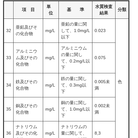
単
水質検査
項 目
基 準
分類
位
結果
亜鉛の量に関
亜鉛及びそ
32
​mg/L
して、1.0mg/L
0.023
の化合物
以下
アルミニウム
アルミニウ
の量に関し
33
ム及びその
mg/L
0.075
て、0.2mg/L以
化合物
下
鉄の量に関し
鉄及びその
0.005未
色
34
mg/L
て、0.3mg以
化合物
満
下
銅の量に関し
銅及びその
0.002未
35
mg/L
て、1.0mg/L以
化合物
満
下
ナトリウム
ナトリウムの
36
及びその化
mg/L
量に関して、
8,3