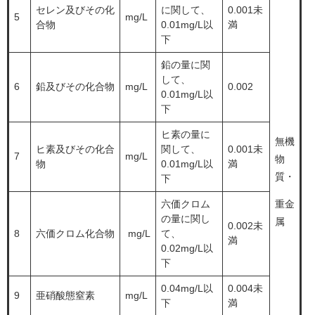
セレン及びその化
に関して、
0.001未
5
mg/L
合物
0.01mg/L以
満
下
鉛の量に関
して、
6
鉛及びその化合物
mg/L
0.002
0.01mg/L以
下
ヒ素の量に
無機
ヒ素及びその化合
関して、
0.001未
7
mg/L
物
物
0.01mg/L以
満
質・
下
六価クロム
重金
の量に関し
属
0.002未
8
六価クロム化合物
mg/L
て、
満
0.02mg/L以
下
0.04mg/L以
0.004未
9
亜硝酸態窒素
mg/L
下
満