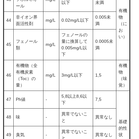
以下
未満
ール
有機
非イオン界
0.005未
物
44
mg/L
0.02mg/L以下
面活性剤
満
（に
お
フェノールの
い）
フェノール
量に換算して
0.0005未
45
mg/L
類
0.005mg/L以
満
下
有機物（全
有機
有機炭素
物
46
mg/L
3mg/L以下
1,5
（Toc）の
（味
量）
覚）
5,8以上8,6以
47
Ph値
-
7,5
下
異常でないこ
48
味
-
異常なし
と
基礎
的性
異常でないこ
49
臭気
-
異常なし
状
と