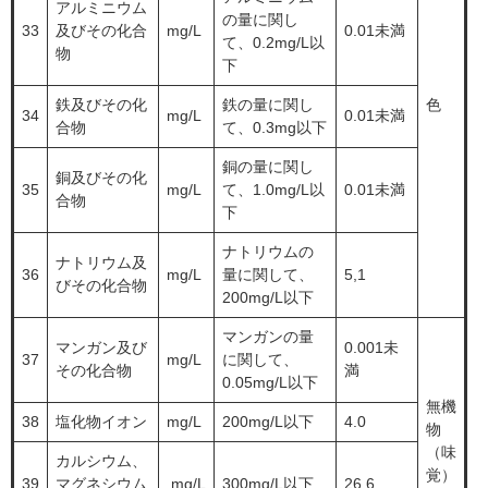
アルミニウム
の量に関し
33
及びその化合
mg/L
0.01未満
て、0.2mg/L以
物
下
鉄及びその化
鉄の量に関し
色
34
mg/L
0.01未満
合物
て、0.3mg以下
銅の量に関し
銅及びその化
35
mg/L
て、1.0mg/L以
0.01未満
合物
下
ナトリウムの
ナトリウム及
36
mg/L
量に関して、
5,1
びその化合物
200mg/L以下
マンガンの量
マンガン及び
0.001未
37
mg/L
に関して、
その化合物
満
0.05mg/L以下
無機
38
塩化物イオン
mg/L
200mg/L以下
4.0
物
（味
カルシウム、
覚）
39
マグネシウム
mg/L
300mg/L以下
26.6