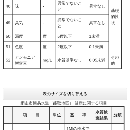
異常でないこ
48
味
-
異常なし
と
基礎
的性
異常でないこ
49
臭気
-
異常なし
状
と
50
濁度
度
5度以下
1未満
51
色度
度
2度以下
0.1未満
アンモニア
その
52
mg/L
水質基準なし
0.05未満
態窒素
他
表のサイズを切り替える
網走市簡易水道（能取地区） 健康に関する項目
水質検
項 目
単位
基 準
分類
査結果
1Mlの検水で