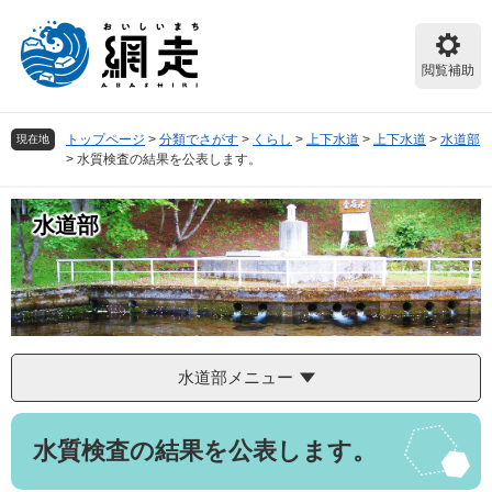
ペ
メ
ー
ニ
ジ
ュ
閲覧補助
の
ー
先
を
頭
飛
トップページ
>
分類でさがす
>
くらし
>
上下水道
>
上下水道
>
水道部
現在地
で
ば
>
水質検査の結果を公表します。
す。
し
て
本
水道部
文
へ
水道部メニュー
本
水質検査の結果を公表します。
文