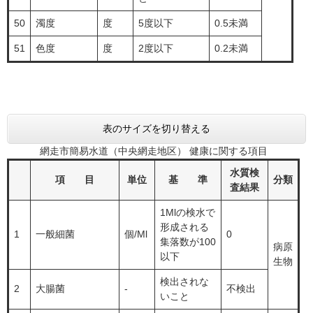
50
濁度
度
5度以下
0.5未満
51
色度
度
2度以下
0.2未満
表のサイズを切り替える
網走市簡易水道（中央網走地区） 健康に関する項目
水質検
項 目
単位
基 準
分類
査結果
1Mlの検水で
形成される
1
一般細菌
個/Ml
0
集落数が100
病原
以下
生物
検出されな
2
大腸菌
-
不検出
いこと