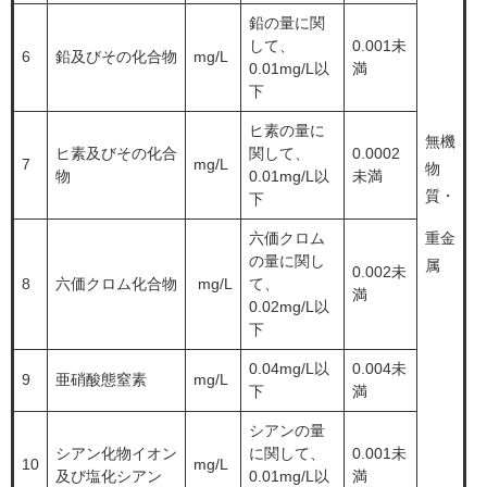
鉛の量に関
して、
0.001未
6
鉛及びその化合物
mg/L
0.01mg/L以
満
下
ヒ素の量に
無機
ヒ素及びその化合
関して、
0.0002
7
mg/L
物
物
0.01mg/L以
未満
質・
下
六価クロム
重金
の量に関し
属
0.002未
8
六価クロム化合物
mg/L
て、
満
0.02mg/L以
下
0.04mg/L以
0.004未
9
亜硝酸態窒素
mg/L
下
満
シアンの量
シアン化物イオン
に関して、
0.001未
10
mg/L
及び塩化シアン
0.01mg/L以
満