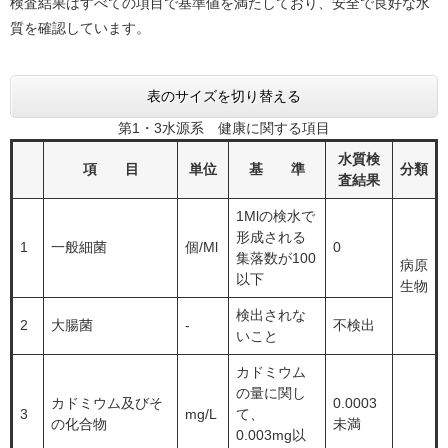
検査結果はすべての項目で基準値を満たしており、安全で良好な水
質を確認しています。
表のサイズを切り替える
第1・3水源系 健康に関する項目
水質検
項 目
単位
基 準
分類
査結果
1Mlの検水で
形成される
1
一般細菌
個/Ml
0
集落数が100
病原
以下
生物
検出されな
2
大腸菌
-
不検出
いこと
カドミウム
の量に関し
カドミウム及びそ
0.0003
3
mg/L
て、
の化合物
未満
0.003mg以