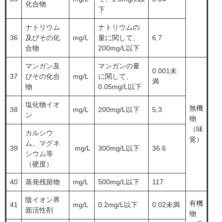
化合物
下
ナトリウム
ナトリウムの
36
及びその化
mg/L
量に関して、
6,7
合物
200mg/L以下
マンガン及
マンガンの量
0.001未
37
びその化合
mg/L
に関して、
満
物
0.05mg/L以下
塩化物イオ
無機
38
mg/L
200mg/L以下
5,3
ン
物
（味
カルシウ
覚）
ム、マグネ
39
mg/L
300mg/L以下
36.6
シウム等
（硬度）
40
蒸発残留物
mg/L
500mg/L以下
117
陰イオン界
有機
41
mg/L
0.2mg/L以下
0.02未満
面活性剤
物