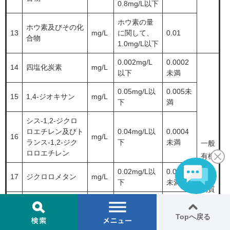
0.8mg/L以下
ホウ素の量
ホウ素及びその化
13
mg/L
に関して、
0.01
合物
1.0mg/L以下
0.002mg/L
0.0002
14
四塩化炭素
mg/L
以下
未満
0.05mg/L以
0.005未
15
1,4-ジオキサン
mg/L
下
満
シス-1,2-ジクロ
ロエチレン及びト
0.04mg/L以
0.0004
16
mg/L
ランス-1,2-ジク
下
未満
一般
ロロエチレン
有機
0.02mg/L以
0.0002
化学
17
ジクロロメタン
mg/L
下
未満
物質
テトラクロロエチ
0.01mg/L以
0.0002
18
mg/L
レン
下
未満
Topへ
戻る