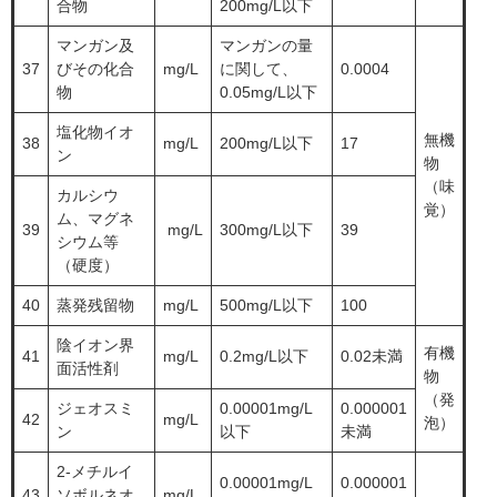
合物
200mg/L以下
マンガン及
マンガンの量
37
びその化合
mg/L
に関して、
0.0004
物
0.05mg/L以下
塩化物イオ
無機
38
mg/L
200mg/L以下
17
ン
物
（味
カルシウ
覚）
ム、マグネ
39
mg/L
300mg/L以下
39
シウム等
（硬度）
40
蒸発残留物
mg/L
500mg/L以下
100
陰イオン界
有機
41
mg/L
0.2mg/L以下
0.02未満
面活性剤
物
（発
ジェオスミ
0.00001mg/L
0.000001
42
mg/L
泡）
ン
以下
未満
2-メチルイ
0.00001mg/L
0.000001
43
ソボルネオ
mg/L