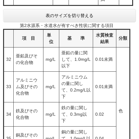
表のサイズを切り替える
第2水源系・水道水が有すべき性状に関する項目
単
水質検査
項 目
基 準
分類
位
結果
亜鉛の量に関
亜鉛及びそ
32
​mg/L
して、1.0mg/L
0.01未満
の化合物
以下
アルミニウム
アルミニウ
の量に関し
33
ム及びその
mg/L
0.01未満
て、0.2mg/L以
化合物
下
鉄の量に関し
鉄及びその
色
34
mg/L
て、0.3mg以
0.02
化合物
下
銅の量に関し
銅及びその
35
mg/L
て、1.0mg/L以
0.04