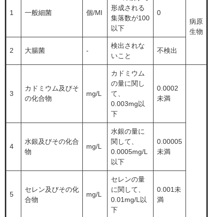
形成される
1
一般細菌
個/Ml
0
集落数が100
病原
以下
生物
検出されな
2
大腸菌
-
不検出
いこと
カドミウム
の量に関し
カドミウム及びそ
0.0002
3
mg/L
て、
の化合物
未満
0.003mg以
下
水銀の量に
水銀及びその化合
関して、
0.00005
4
mg/L
物
0.0005mg/L
未満
以下
セレンの量
セレン及びその化
に関して、
0.001未
5
mg/L
合物
0.01mg/L以
満
下