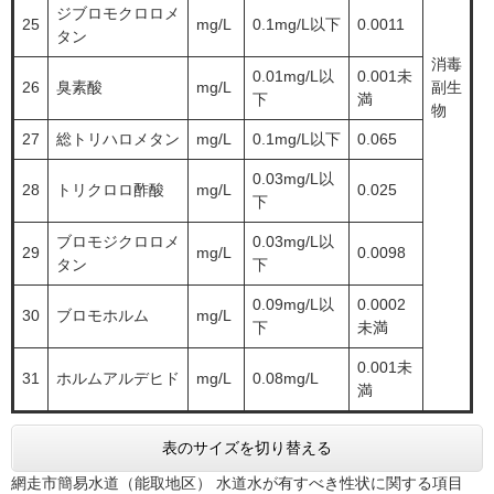
ジブロモクロロメ
25
mg/L
0.1mg/L以下
0.0011
タン
消毒
0.01mg/L以
0.001未
26
臭素酸
mg/L
副生
下
満
物
27
総トリハロメタン
mg/L
0.1mg/L以下
0.065
0.03mg/L以
28
トリクロロ酢酸
mg/L
0.025
下
ブロモジクロロメ
0.03mg/L以
29
mg/L
0.0098
タン
下
0.09mg/L以
0.0002
30
ブロモホルム
mg/L
下
未満
0.001未
31
ホルムアルデヒド
mg/L
0.08mg/L
満
表のサイズを切り替える
網走市簡易水道（能取地区） 水道水が有すべき性状に関する項目