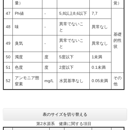
量）
覚）
47
Ph値
-
5,8以上8,6以下
7,7
異常でないこ
48
味
-
異常なし
と
基礎
異常でないこ
的性
49
臭気
-
異常なし
と
状
50
濁度
度
5度以下
1未満
51
色度
度
2度以下
0.1未満
アンモニア態
その
52
mg/L
水質基準なし
0.05未満
窒素
他
表のサイズを切り替える
第2水源系 健康に関する項目