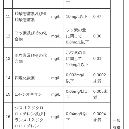
下
硝酸態窒素及び亜
11
mg/L
10mg/L以下
0.47
硝酸態窒素
フッ素の量
フッ素及びその化
12
mg/L
に関して、
0.06
合物
0.8mg/L以下
ホウ素の量
ホウ素及びその化
13
mg/L
に関して、
0.01
合物
1.0mg/L以下
0.002mg/L
0.0002
14
四塩化炭素
mg/L
以下
未満
0.05mg/L以
0.005未
15
1,4-ジオキサン
mg/L
下
満
シス-1,2-ジクロ
ロエチレン及びト
0.04mg/L以
0.0004
16
mg/L
ランス-1,2-ジク
下
未満
一般
ロロエチレン
有機