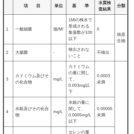
水質検
項 目
単位
基 準
分類
査結果
1Mlの検水で
形成される
1
一般細菌
個/Ml
0
集落数が100
病原
以下
生物
検出されな
2
大腸菌
-
不検出
いこと
カドミウム
の量に関し
カドミウム及びそ
0.0003
3
mg/L
て、
の化合物
未満
0.003mg以
下
水銀の量に
水銀及びその化合
関して、
0.00005
4
mg/L
物
0.0005mg/L
未満
以下
セレンの量