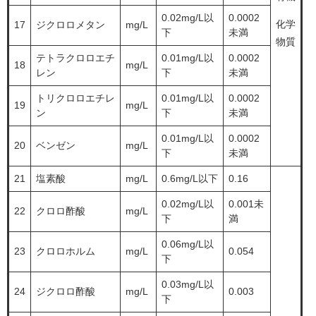
0.02mg/L以
0.0002
化学
17
ジクロロメタン
mg/L
下
未満
物質
テトラクロロエチ
0.01mg/L以
0.0002
18
mg/L
レン
下
未満
トリクロロエチレ
0.01mg/L以
0.0002
19
mg/L
ン
下
未満
0.01mg/L以
0.0002
20
ベンゼン
mg/L
下
未満
21
塩素酸
mg/L
0.6mg/L以下
0.16
0.02mg/L以
0.001未
22
クロロ酢酸
mg/L
下
満
0.06mg/L以
23
クロロホルム
mg/L
0.054
下
0.03mg/L以
24
ジクロロ酢酸
mg/L
0.003
下