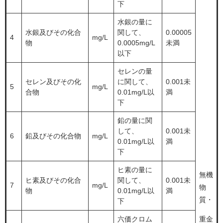
下
水銀の量に
水銀及びその化合
関して、
0.00005
4
mg/L
物
0.0005mg/L
未満
以下
セレンの量
セレン及びその化
に関して、
0.001未
5
mg/L
合物
0.01mg/L以
満
下
鉛の量に関
して、
0.001未
6
鉛及びその化合物
mg/L
0.01mg/L以
満
下
ヒ素の量に
無機
ヒ素及びその化合
関して、
0.001未
7
mg/L
物
物
0.01mg/L以
満
質・
下
六価クロム
重金