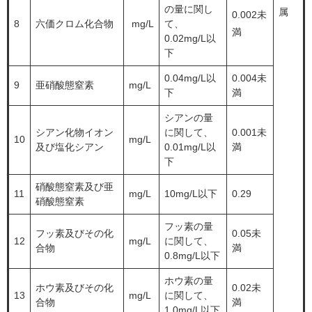
の量に関し
属
0.002未
8
六価クロム化合物
mg/L
て、
満
0.02mg/L以
下
0.04mg/L以
0.004未
9
亜硝酸態窒素
mg/L
下
満
シアンの量
シアン化物イオン
に関して、
0.001未
10
mg/L
及び塩化シアン
0.01mg/L以
満
下
硝酸態窒素及び亜
11
mg/L
10mg/L以下
0.29
硝酸態窒素
フッ素の量
フッ素及びその化
0.05未
12
mg/L
に関して、
合物
満
0.8mg/L以下
ホウ素の量
ホウ素及びその化
0.02未
13
mg/L
に関して、
合物
満
1.0mg/L以下