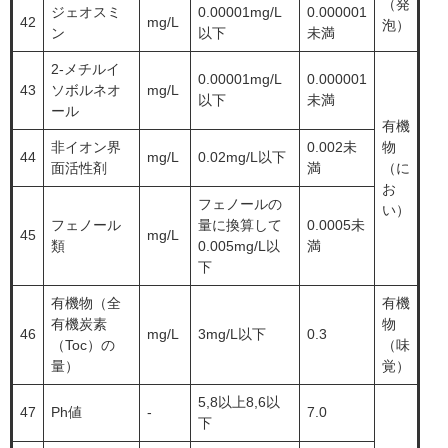
（発
ジェオスミ
0.00001mg/L
0.000001
42
mg/L
泡）
ン
以下
未満
2-メチルイ
0.00001mg/L
0.000001
43
ソボルネオ
mg/L
以下
未満
ール
有機
非イオン界
0.002未
物
44
mg/L
0.02mg/L以下
面活性剤
満
（に
お
フェノールの
い）
フェノール
量に換算して
0.0005未
45
mg/L
類
0.005mg/L以
満
下
有機物（全
有機
有機炭素
物
46
mg/L
3mg/L以下
0.3
（Toc）の
（味
量）
覚）
5,8以上8,6以
47
Ph値
-
7.0
下