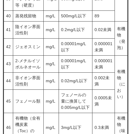
等（硬度）
40
蒸発残留物
mg/L
500mg/L以下
89
陰イオン界面
有機
41
mg/L
0.2mg/L以下
0.02未満
活性剤
物
（発
0.00001mg/L
0.000001
42
ジェオスミン
mg/L
泡）
以下
未満
2-メチルイソ
0.00001mg/L
0.000001
43
mg/L
ボルネオール
以下
未満
有機
非イオン界面
0.002未
物
44
mg/L
0.02mg/L以下
活性剤
満
（に
お
フェノールの
い）
0.0005未
45
フェノール類
mg/L
量に換算して
満
0.005mg/L以下
有機物（全有
有機
機炭素
物
46
mg/L
3mg/L以下
0.3未満
（Toc）の
（味