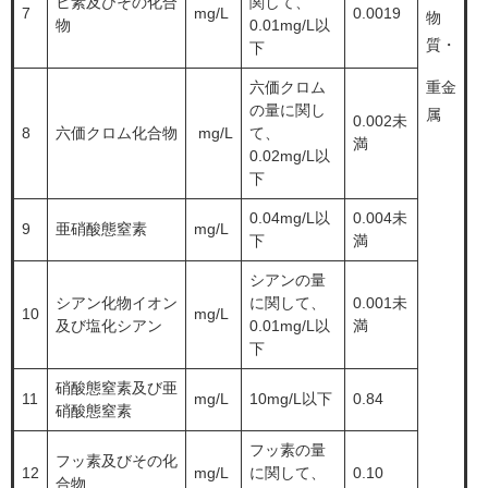
ヒ素及びその化合
関して、
7
mg/L
0.0019
物
物
0.01mg/L以
質・
下
六価クロム
重金
の量に関し
属
0.002未
8
六価クロム化合物
mg/L
て、
満
0.02mg/L以
下
0.04mg/L以
0.004未
9
亜硝酸態窒素
mg/L
下
満
シアンの量
シアン化物イオン
に関して、
0.001未
10
mg/L
及び塩化シアン
0.01mg/L以
満
下
硝酸態窒素及び亜
11
mg/L
10mg/L以下
0.84
硝酸態窒素
フッ素の量
フッ素及びその化
12
mg/L
に関して、
0.10
合物