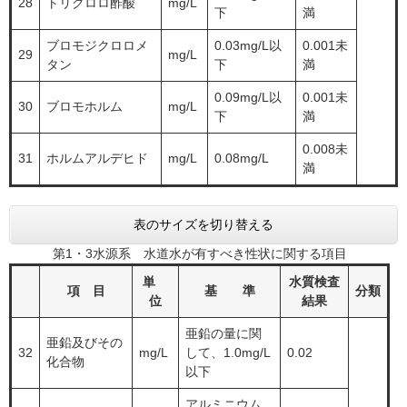
28
トリクロロ酢酸
mg/L
下
満
ブロモジクロロメ
0.03mg/L以
0.001未
29
mg/L
タン
下
満
0.09mg/L以
0.001未
30
ブロモホルム
mg/L
下
満
0.008未
31
ホルムアルデヒド
mg/L
0.08mg/L
満
表のサイズを切り替える
第1・3水源系 水道水が有すべき性状に関する項目
単
水質検査
項 目
基 準
分類
位
結果
亜鉛の量に関
亜鉛及びその
32
​mg/L
して、1.0mg/L
0.02
化合物
以下
アルミニウム