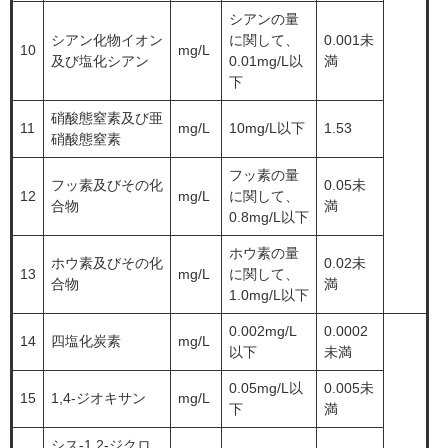
シアンの量
シアン化物イオン
に関して、
0.001未
10
mg/L
及び塩化シアン
0.01mg/L以
満
下
硝酸態窒素及び亜
11
mg/L
10mg/L以下
1.53
硝酸態窒素
フッ素の量
フッ素及びその化
0.05未
12
mg/L
に関して、
合物
満
0.8mg/L以下
ホウ素の量
ホウ素及びその化
0.02未
13
mg/L
に関して、
合物
満
1.0mg/L以下
0.002mg/L
0.0002
14
四塩化炭素
mg/L
以下
未満
0.05mg/L以
0.005未
15
1,4-ジオキサン
mg/L
下
満
シス-1,2-ジクロ