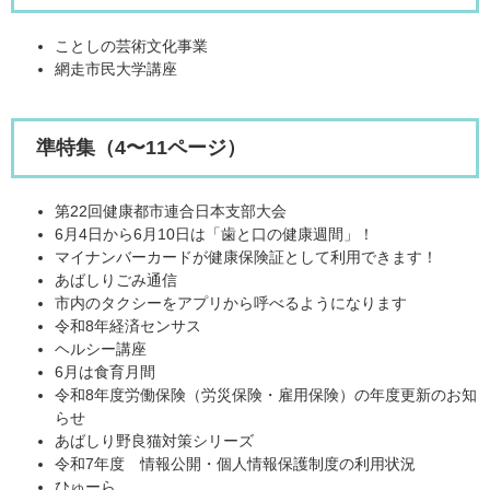
ことしの芸術文化事業
網走市民大学講座
準特集（4〜11ページ）
第22回健康都市連合日本支部大会
6月4日から6月10日は「歯と口の健康週間」！
マイナンバーカードが健康保険証として利用できます！
あばしりごみ通信
市内のタクシーをアプリから呼べるようになります
令和8年経済センサス
ヘルシー講座
6月は食育月間
令和8年度労働保険（労災保険・雇用保険）の年度更新のお知
らせ
あばしり野良猫対策シリーズ
令和7年度 情報公開・個人情報保護制度の利用状況
ひゅーら