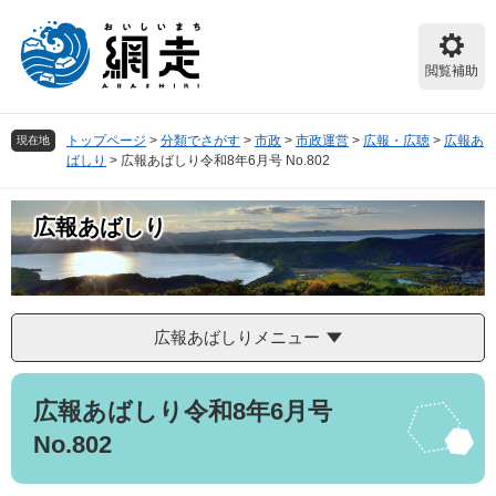
ペ
メ
ー
ニ
ジ
ュ
閲覧補助
の
ー
先
を
頭
飛
トップページ
>
分類でさがす
>
市政
>
市政運営
>
広報・広聴
>
広報あ
現在地
で
ば
ばしり
>
広報あばしり令和8年6月号 No.802
す。
し
て
本
広報あばしり
文
へ
広報あばしりメニュー
本
広報あばしり令和8年6月号
文
No.802