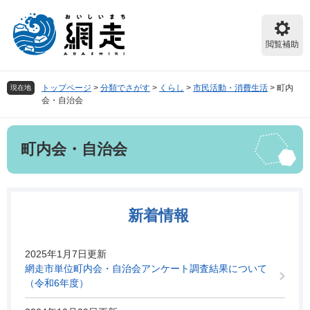
ペ
メ
ー
ニ
ジ
ュ
閲覧補助
の
ー
先
を
頭
飛
トップページ
>
分類でさがす
>
くらし
>
市民活動・消費生活
>
町内
現在地
で
ば
会・自治会
す。
し
て
本
本
町内会・自治会
文
文
へ
新着情報
2025年1月7日更新
網走市単位町内会・自治会アンケート調査結果について
（令和6年度）