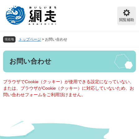
ペ
メ
ー
ニ
ジ
ュ
閲覧補助
の
ー
先
を
頭
飛
トップページ
>
お問い合わせ
現在地
で
ば
す。
し
本
て
お問い合わせ
文
本
文
へ
ブラウザでCookie（クッキー）が使用できる設定になっていない、
または、ブラウザがCookie（クッキー）に対応していないため、お
問い合わせフォームをご利用頂けません。