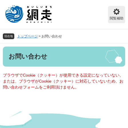
ペ
メ
ー
ニ
ジ
ュ
閲覧補助
の
ー
先
を
頭
飛
トップページ
>
お問い合わせ
現在地
で
ば
す。
し
本
て
お問い合わせ
文
本
文
へ
ブラウザでCookie（クッキー）が使用できる設定になっていない、
または、ブラウザがCookie（クッキー）に対応していないため、お
問い合わせフォームをご利用頂けません。