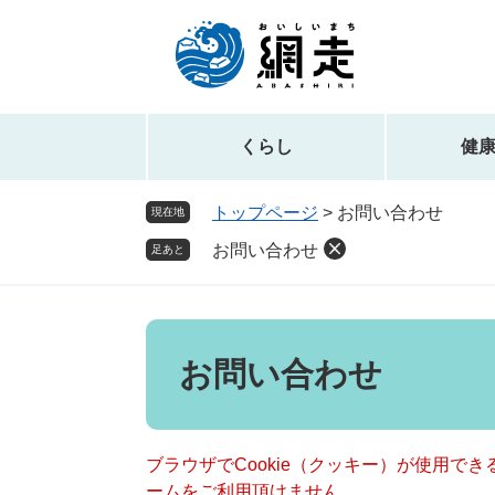
ペ
メ
ー
ニ
ジ
ュ
の
ー
先
を
頭
飛
くらし
健
で
ば
す。
し
トップページ
>
お問い合わせ
現在地
て
お問い合わせ
本
足あと
文
へ
本
文
お問い合わせ
ブラウザでCookie（クッキー）が使用で
ームをご利用頂けません。