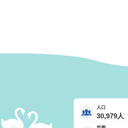
人口
30,979人
世帯