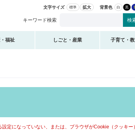
文字サイズ
拡大
背景色
標準
白
黒
Google
キーワード検索
カ
ス
タ
康・福祉
しごと・産業
子育て・教
ム
検
索
きる設定になっていない、または、ブラウザがCookie（クッ