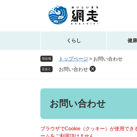
ペ
メ
ー
ニ
ジ
ュ
の
ー
先
を
頭
飛
くらし
健
で
ば
す。
し
トップページ
>
お問い合わせ
現在地
て
お問い合わせ
本
足あと
文
へ
本
文
お問い合わせ
ブラウザでCookie（クッキー）が使用で
ームをご利用頂けません。