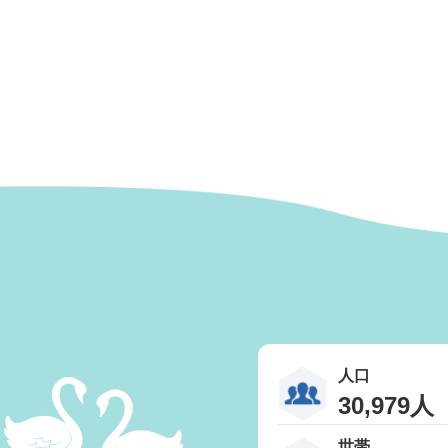
人口
30,979人
世帯