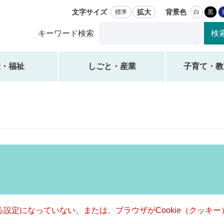
文字サイズ
拡大
背景色
標準
白
黒
Google
キーワード検索
カ
ス
タ
康・福祉
しごと・産業
子育て・教
ム
検
索
きる設定になっていない、または、ブラウザがCookie（クッ