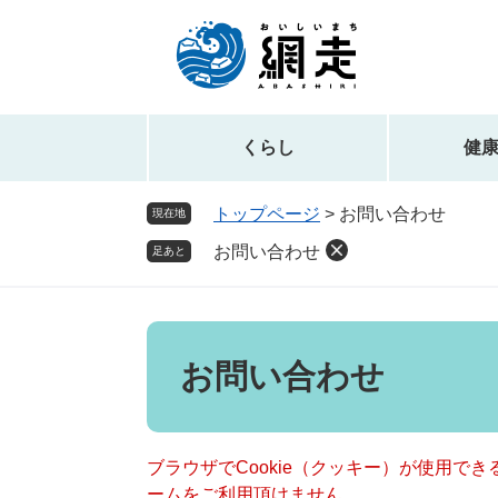
ペ
メ
ー
ニ
ジ
ュ
の
ー
先
を
頭
飛
くらし
健
で
ば
す。
し
トップページ
>
お問い合わせ
現在地
て
お問い合わせ
本
足あと
文
へ
本
文
お問い合わせ
ブラウザでCookie（クッキー）が使用で
ームをご利用頂けません。