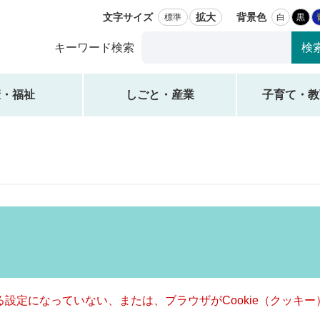
文字サイズ
拡大
背景色
標準
白
黒
Google
キーワード検索
カ
ス
タ
康・福祉
しごと・産業
子育て・教
ム
検
索
きる設定になっていない、または、ブラウザがCookie（クッ