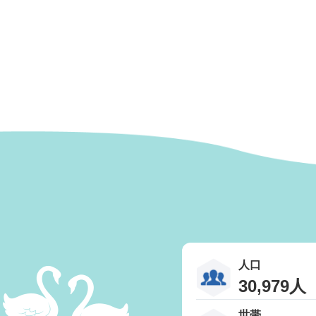
人口
30,979人
世帯