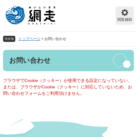
ペ
メ
ー
ニ
ジ
ュ
閲覧補助
の
ー
先
を
頭
飛
トップページ
>
お問い合わせ
現在地
で
ば
す。
し
本
て
お問い合わせ
文
本
文
へ
ブラウザでCookie（クッキー）が使用できる設定になっていない、
または、ブラウザがCookie（クッキー）に対応していないため、お
問い合わせフォームをご利用頂けません。