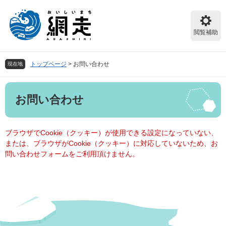
ペ
メ
ー
ニ
ジ
ュ
閲覧補助
の
ー
先
を
頭
飛
トップページ
>
お問い合わせ
現在地
で
ば
す。
し
本
て
お問い合わせ
文
本
文
へ
ブラウザでCookie（クッキー）が使用できる設定になっていない、
または、ブラウザがCookie（クッキー）に対応していないため、お
問い合わせフォームをご利用頂けません。