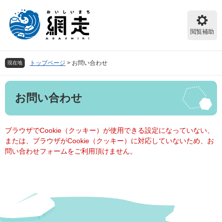
ペ
メ
ー
ニ
ジ
ュ
閲覧補助
の
ー
先
を
頭
飛
トップページ
>
お問い合わせ
現在地
で
ば
す。
し
本
て
お問い合わせ
文
本
文
へ
ブラウザでCookie（クッキー）が使用できる設定になっていない、
または、ブラウザがCookie（クッキー）に対応していないため、お
問い合わせフォームをご利用頂けません。